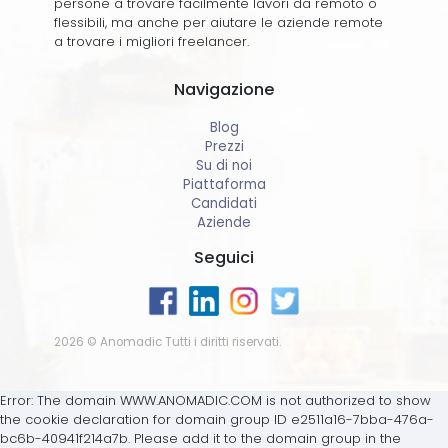
persone a trovare facilmente lavori da remoto o
flessibili, ma anche per aiutare le aziende remote
a trovare i migliori freelancer.
Navigazione
Blog
Prezzi
Su di noi
Piattaforma
Candidati
Aziende
Seguici
2026 © Anomadic Tutti i diritti riservati.
Error: The domain WWW.ANOMADIC.COM is not authorized to show
the cookie declaration for domain group ID e2511a16-7bba-476a-
bc6b-40941f214a7b. Please add it to the domain group in the