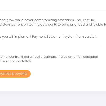
ness to grow while never compromising standards. The FrontEnd
nd stays current on technology, wants to be challenged and is able t
e you will implement Payment Settlement system from scratch.
ato nei confronti della nostra azienda, ma solamente i candidati
i saranno contattati.
ATI PER IL LAVORO